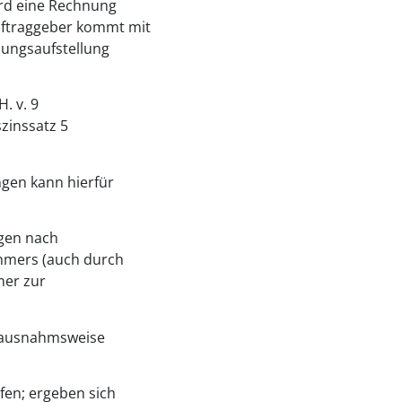
ird eine Rechnung
Auftraggeber kommt mit
lungsaufstellung
. v. 9
zinssatz 5
ngen kann hierfür
ngen nach
ehmers (auch durch
mer zur
e ausnahmsweise
fen; ergeben sich