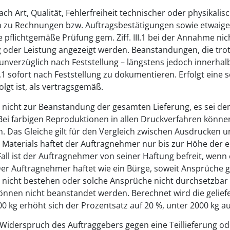
 Art, Qualität, Fehlerfreiheit technischer oder physikalis
en zu Rechnungen bzw. Auftragsbestätigungen sowie etwai
flichtgemäße Prüfung gem. Ziff. III.1 bei der Annahme nich
g oder Leistung angezeigt werden. Beanstandungen, die tro
 unverzüglich nach Feststellung – längstens jedoch innerha
1 sofort nach Feststellung zu dokumentieren. Erfolgt eine s
folgt ist, als vertragsgemäß.
n nicht zur Beanstandung der gesamten Lieferung, es sei den
. Bei farbigen Reproduktionen in allen Druckverfahren könne
 Das Gleiche gilt für den Vergleich zwischen Ausdrucken u
 Materials haftet der Auftragnehmer nur bis zur Höhe der
Fall ist der Auftragnehmer von seiner Haftung befreit, wenn
 Der Auftragnehmer haftet wie ein Bürge, soweit Ansprüche 
nicht bestehen oder solche Ansprüche nicht durchsetzbar 
können nicht beanstandet werden. Berechnet wird die gelief
 kg erhöht sich der Prozentsatz auf 20 %, unter 2000 kg au
n Widerspruch des Auftraggebers gegen eine Teillieferung ode