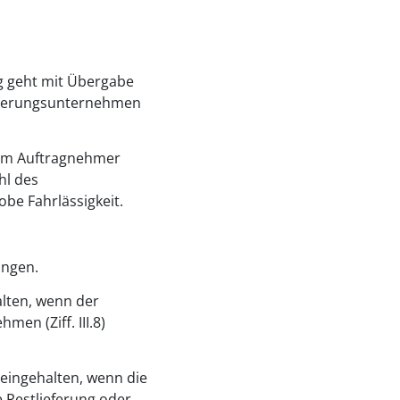
ng geht mit Übergabe
örderungsunternehmen
dem Auftragnehmer
hl des
be Fahrlässigkeit.
ingen.
halten, wenn der
en (Ziff. III.8)
s eingehalten, wenn die
e Restlieferung oder