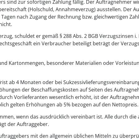
s sind zur sofortigen Zahlung fällig. Der Auftragnehmer w
erbereitschaft (Holschuld, Annahmeverzug) ausstellen. Der 
30 Tagen nach Zugang der Rechnung bzw. gleichwertigen Zah
nicht.
erzug, schuldet er gemäß § 288 Abs. 2 BGB Verzugszinsen i. H
chtsgeschäft ein Verbraucher beteiligt beträgt der Verzugs
- und Kartonmengen, besonderer Materialien oder Vorleistu
rfrist ab 4 Monaten oder bei Sukzessivlieferungsvereinbaru
rhöhungen der Beschaffungskosten auf Seiten des Auftragn
urch Vorlieferanten wesentlich erhöht, ist der Auftragneh
lich gelten Erhöhungen ab 5% bezogen auf den Nettopreis.
men, wenn das ausdrücklich vereinbart ist. Alle durch di
gt der Auftraggeber.
Auftraggebers mit den allgemein üblichen Mitteln zu überprü