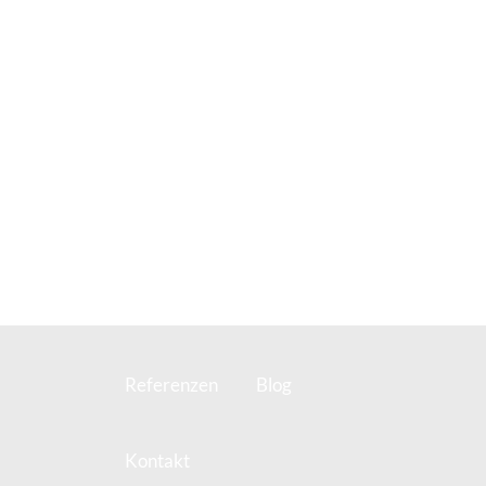
Start
Leistungen & Produkte
Technische Ausstattung
Team
Karriere
Referenzen
Blog
Kontakt