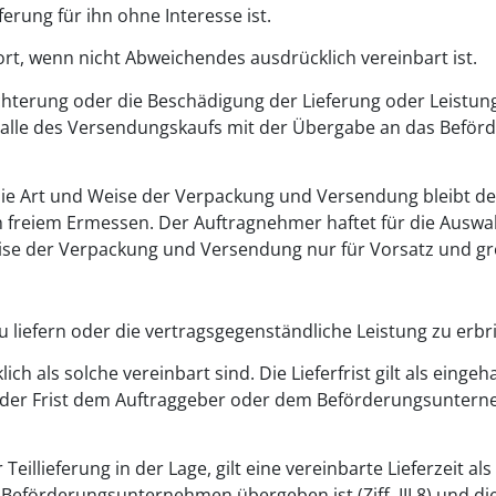
ferung für ihn ohne Interesse ist.
rt, wenn nicht Abweichendes ausdrücklich vereinbart ist.
echterung oder die Beschädigung der Lieferung oder Leistu
m Falle des Versendungskaufs mit der Übergabe an das Bef
ie Art und Weise der Verpackung und Versendung bleibt 
h freiem Ermessen. Der Auftragnehmer haftet für die Auswa
se der Verpackung und Versendung nur für Vorsatz und gro
u liefern oder die vertragsgegenständliche Leistung zu erbr
lich als solche vereinbart sind. Die Lieferfrist gilt als einge
der Frist dem Auftraggeber oder dem Beförderungsunternehm
Teillieferung in der Lage, gilt eine vereinbarte Lieferzeit al
m Beförderungsunternehmen übergeben ist (Ziff. III.8) und di