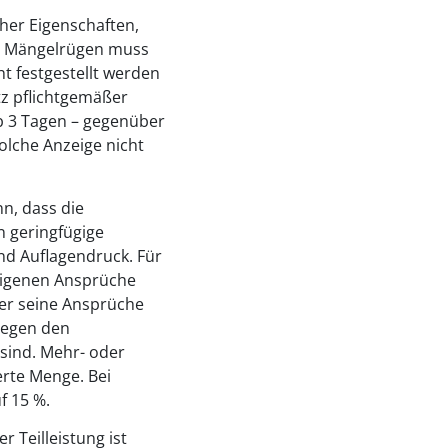
cher Eigenschaften,
ge Mängelrügen muss
t festgestellt werden
tz pflichtgemäßer
lb 3 Tagen – gegenüber
olche Anzeige nicht
n, dass die
n geringfügige
nd Auflagendruck. Für
 eigenen Ansprüche
 er seine Ansprüche
gegen den
sind. Mehr- oder
erte Menge. Bei
f 15 %.
r Teilleistung ist