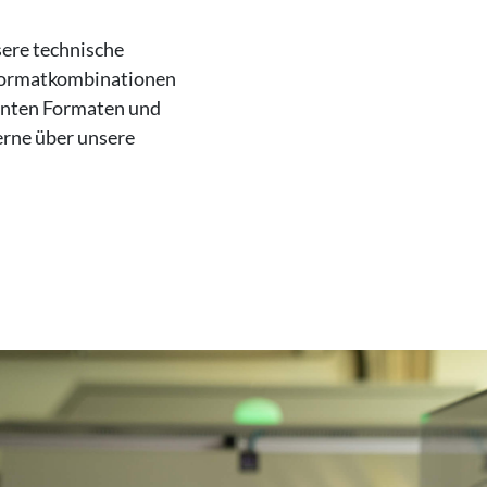
sere technische
 Formatkombinationen
nnten Formaten und
erne über unsere